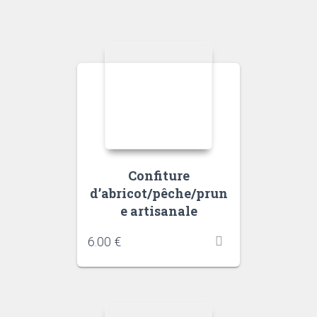
Confiture
d’abricot/pêche/prun
e artisanale
6.00
€