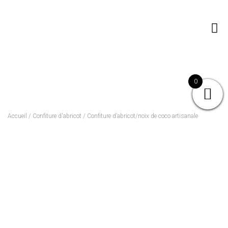
0
Accueil
/
Confiture d'abricot
/ Confiture d’abricot/noix de coco artisanale