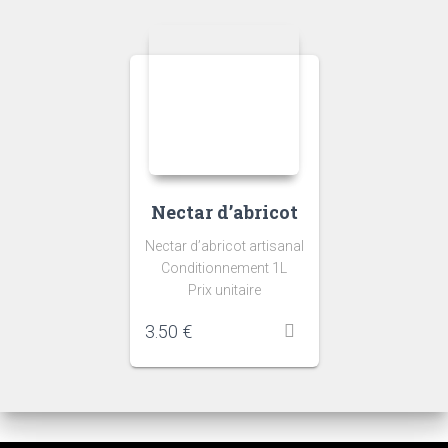
Nectar d’abricot
Nectar d’abricot artisanal
Conditionnement 1L
Prix unitaire
3.50
€